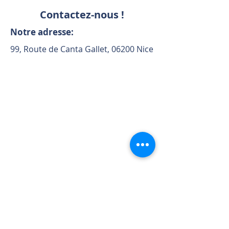
Contactez-nous !
Notre adresse:
99, Route de Canta Gallet, 06200 Nice
N'hésitez pas à nous contacter:
Email:
info@fms06.com
Tel:
04 93 37 06 62